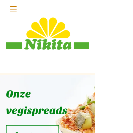
013 55 31 18
Onze
vegispreads