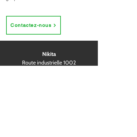
Contactez-nous
Nikita
Route industrielle 1002
3540 - Herk-de-Ville
013 55 31 18
info@nikita.be
BE0411546947
© 2026
FCR Media